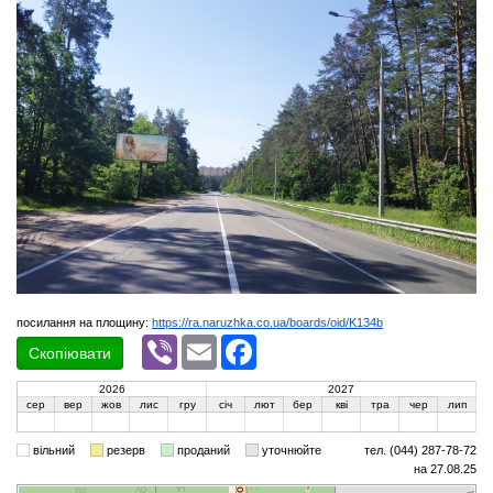
посилання на площину:
https://ra.naruzhka.co.ua/boards/oid/K134b
Viber
Email
Facebook
Скопіювати
2026
2027
сер
вер
жов
лис
гру
січ
лют
бер
кві
тра
чер
лип
вільний
резерв
проданий
уточнюйте
тел. (044) 287-78-72
на 27.08.25