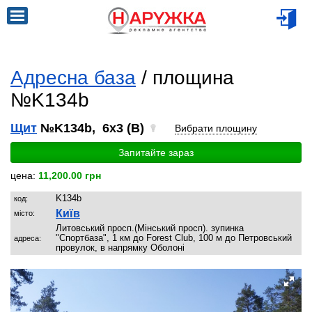
Адресна база
/ площина
№K134b
Щит
№K134b, 6x3 (B)
Вибрати площину
Запитайте зараз
цена:
11,200.00 грн
K134b
код:
Київ
місто:
Литовський просп.(Мінський просп). зупинка
"Спортбаза", 1 км до Forest Club, 100 м до Петровський
адреса:
провулок, в напрямку Оболоні