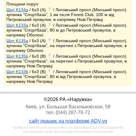
Площини поруч:
Щит K134a
/ 6x3 (A)
/ Литовський просп.(Мінський просп).
зупинка "Спортбаза", 1 км після Forest Club, 100 м від
Петровський провулок, в напрямку Нові Петрівці
Щит K133a
/ 6x3 (A)
/ Литовський просп.(Мінський просп).
зупинка "Спортбаза", 80 м до Петровський провулок, в
напрямку Оболоні
Щит K135a
/ 6x3 (A)
/ Литовський просп.(Мінський просп).
зупинка "Спортбаза", на перетині з Петровський провулок, в
напрямку Оболоні
Щит K135b
/ 6x3 (B)
/ Литовський просп.(Мінський просп).
зупинка "Спортбаза", на перетині з Петровський провулок, в
напрямку Нові Петрівці
Щит K133b
/ 6x3 (B)
/ Литовський просп.(Мінський просп).
зупинка "Спортбаза", 80 м від Петровський провулок, в
напрямку Нові Петрівці
©2026 РА «Наружка»
Киев, ул. Большая Васильковская, 58
тел. (044) 287-78-72
сайт працює на платформі ADV.vg
права на матеріали охороняються відповідно до законодавства
при використанні матеріалів посилання обов'язкове