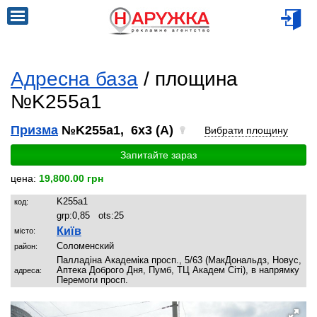
Адресна база
/ площина
№K255a1
Призма
№K255a1, 6x3 (A)
Вибрати площину
Запитайте зараз
цена:
19,800.00 грн
K255a1
код:
grp:
0,85
ots:
25
Київ
місто:
Соломенский
район:
Палладіна Академіка просп., 5/63 (МакДональдз, Новус,
Аптека Доброго Дня, Пумб, ТЦ Академ Сіті), в напрямку
адреса:
Перемоги просп.