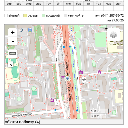
сер
вер
жов
лис
гру
січ
лют
бер
кві
тра
чер
лип
вільний
резерв
проданий
уточнюйте
тел. (044) 287-78-72
на 27.08.25
+
-
100 m
300 ft
об'єкти поблизу
(4)