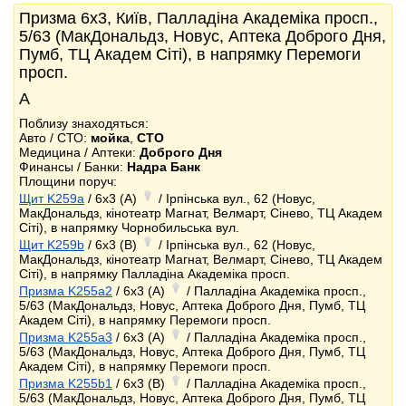
Призма 6x3, Київ, Палладіна Академіка просп.,
5/63 (МакДональдз, Новус, Аптека Доброго Дня,
Пумб, ТЦ Академ Сіті), в напрямку Перемоги
просп.
А
Поблизу знаходяться:
Авто / СТО:
мойка
,
СТО
Медицина / Аптеки:
Доброго Дня
Финансы / Банки:
Надра Банк
Площини поруч:
Щит K259a
/ 6x3 (A)
/ Ірпінська вул., 62 (Новус,
МакДональдз, кінотеатр Магнат, Велмарт, Сінево, ТЦ Академ
Сіті), в напрямку Чорнобильська вул.
Щит K259b
/ 6x3 (B)
/ Ірпінська вул., 62 (Новус,
МакДональдз, кінотеатр Магнат, Велмарт, Сінево, ТЦ Академ
Сіті), в напрямку Палладіна Академіка просп.
Призма K255a2
/ 6x3 (A)
/ Палладіна Академіка просп.,
5/63 (МакДональдз, Новус, Аптека Доброго Дня, Пумб, ТЦ
Академ Сіті), в напрямку Перемоги просп.
Призма K255a3
/ 6x3 (A)
/ Палладіна Академіка просп.,
5/63 (МакДональдз, Новус, Аптека Доброго Дня, Пумб, ТЦ
Академ Сіті), в напрямку Перемоги просп.
Призма K255b1
/ 6x3 (B)
/ Палладіна Академіка просп.,
5/63 (МакДональдз, Новус, Аптека Доброго Дня, Пумб, ТЦ