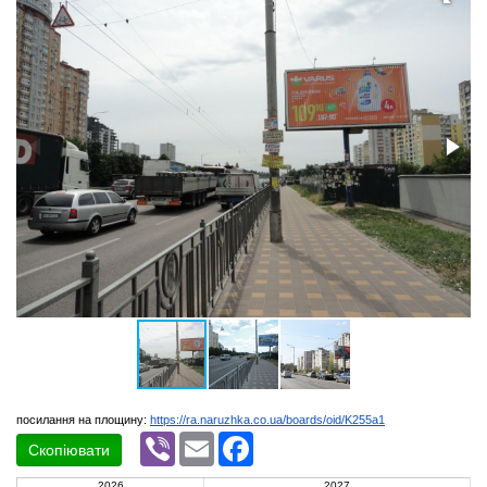
посилання на площину:
https://ra.naruzhka.co.ua/boards/oid/K255a1
Viber
Email
Facebook
Скопіювати
2026
2027