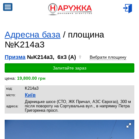
Адресна база
/ площина
№K214a3
Призма
№K214a3, 6x3 (A)
Вибрати площину
Запитайте зараз
цена:
19,800.00 грн
K214a3
код:
Київ
місто:
Дарницьке шосе (СТО, ЖК Причал, АЗС Єврогаз), 300 м
після повороту на Сортувальна вул., в напрямку Петра
адреса:
Григоренка просп.