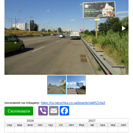
посилання на площину:
https://ra.naruzhka.co.ua/boards/oid/K214a3
Viber
Email
Facebook
Скопіювати
2026
2027
сер
вер
жов
лис
гру
січ
лют
бер
кві
тра
чер
лип