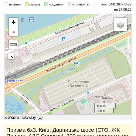
вільний
резерв
проданий
уточнюйте
тел. (044) 287-78-72
на 27.08.25
+
-
100 m
300 ft
об'єкти поблизу
(1)
Призма 6x3, Київ, Дарницьке шосе (СТО, ЖК