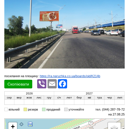
посилання на площину:
https://ra.naruzhka.co.ua/boards/oid/K214b
Viber
Email
Facebook
Скопіювати
2026
2027
сер
вер
жов
лис
гру
січ
лют
бер
кві
тра
чер
лип
вільний
резерв
проданий
уточнюйте
тел. (044) 287-78-72
на 27.08.25
+