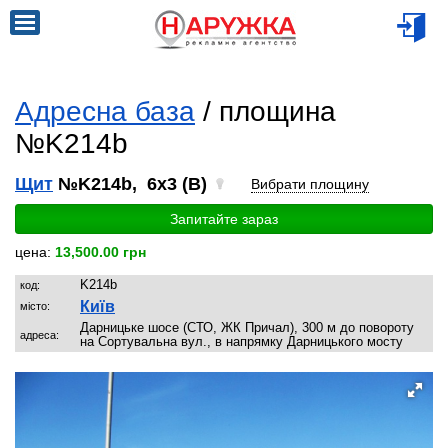
Адресна база
/ площина
№K214b
Щит
№K214b, 6x3 (B)
Вибрати площину
Запитайте зараз
цена:
13,500.00 грн
K214b
код:
Київ
місто:
Дарницьке шосе (СТО, ЖК Причал), 300 м до повороту
адреса:
на Сортувальна вул., в напрямку Дарницького мосту