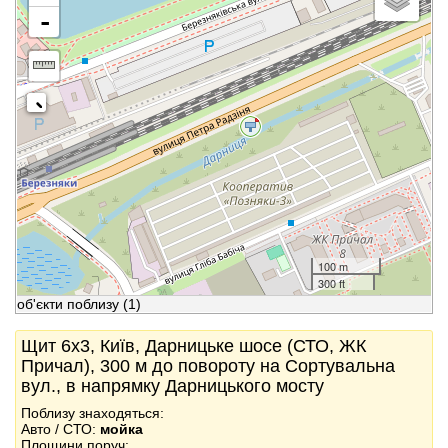
-
100 m
300 ft
об'єкти поблизу
(1)
Щит 6x3, Київ, Дарницьке шосе (СТО, ЖК
Причал), 300 м до повороту на Сортувальна
вул., в напрямку Дарницького мосту
Поблизу знаходяться:
Авто / СТО:
мойка
Площини поруч: