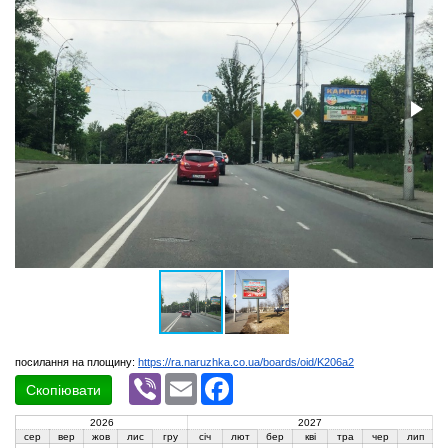
посилання на площину:
https://ra.naruzhka.co.ua/boards/oid/K206a2
Viber
Email
Facebook
Скопіювати
2026
2027
сер
вер
жов
лис
гру
січ
лют
бер
кві
тра
чер
лип