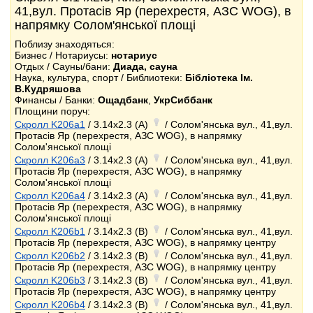
41,вул. Протасів Яр (перехрестя, АЗС WOG), в
напрямку Солом'янської площі
Поблизу знаходяться:
Бизнес / Нотариусы:
нотариус
Отдых / Сауны/бани:
Диада, сауна
Наука, культура, спорт / Библиотеки:
Бібліотека Ім.
В.Кудряшова
Финансы / Банки:
Ощадбанк
,
УкрСиббанк
Площини поруч:
Скролл K206a1
/ 3.14x2.3 (A)
/ Солом'янська вул., 41,вул.
Протасів Яр (перехрестя, АЗС WOG), в напрямку
Солом'янської площі
Скролл K206a3
/ 3.14x2.3 (A)
/ Солом'янська вул., 41,вул.
Протасів Яр (перехрестя, АЗС WOG), в напрямку
Солом'янської площі
Скролл K206a4
/ 3.14x2.3 (A)
/ Солом'янська вул., 41,вул.
Протасів Яр (перехрестя, АЗС WOG), в напрямку
Солом'янської площі
Скролл K206b1
/ 3.14x2.3 (B)
/ Солом'янська вул., 41,вул.
Протасів Яр (перехрестя, АЗС WOG), в напрямку центру
Скролл K206b2
/ 3.14x2.3 (B)
/ Солом'янська вул., 41,вул.
Протасів Яр (перехрестя, АЗС WOG), в напрямку центру
Скролл K206b3
/ 3.14x2.3 (B)
/ Солом'янська вул., 41,вул.
Протасів Яр (перехрестя, АЗС WOG), в напрямку центру
Скролл K206b4
/ 3.14x2.3 (B)
/ Солом'янська вул., 41,вул.