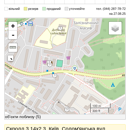
вільний
резерв
проданий
уточнюйте
тел. (044) 287-78-72
на 27.08.25
+
-
100 m
300 ft
об'єкти поблизу
(5)
Скролл 3.14x2.3, Київ, Солом'янська вул.,