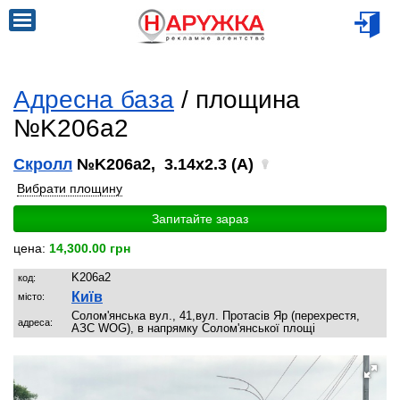
Адресна база
/ площина
№K206a2
Скролл
№K206a2, 3.14x2.3 (A)
Вибрати площину
Запитайте зараз
цена:
14,300.00 грн
K206a2
код:
Київ
місто:
Солом'янська вул., 41,вул. Протасів Яр (перехрестя,
адреса:
АЗС WOG), в напрямку Солом'янської площі