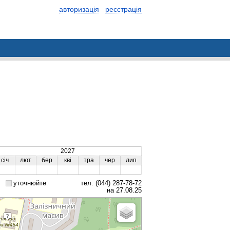
авторизація
реєстрація
2027
січ
лют
бер
кві
тра
чер
лип
уточнюйте
тел. (044) 287-78-72
на 27.08.25