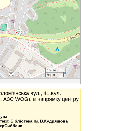
100 m
300 ft
олом'янська вул., 41,вул.
я, АЗС WOG), в напрямку центру
ауна
отеки:
Бібліотека Ім. В.Кудряшова
крСиббанк