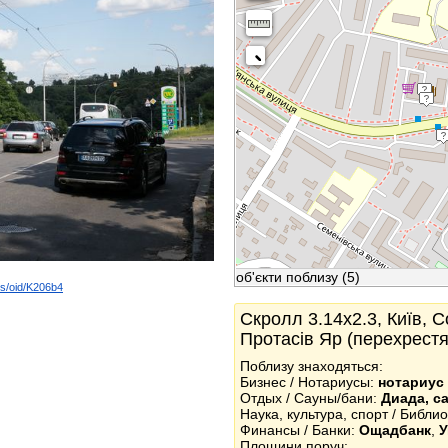
об'єкти поблизу
(5)
ds/oid/K206b4
k
Скролл 3.14x2.3, Київ, С
Протасів Яр (перехрест
Поблизу знаходяться:
Бизнес / Нотариусы:
нотариус
Отдых / Сауны/бани:
Диада, с
Наука, культура, спорт / Библи
Финансы / Банки:
Ощадбанк
,
У
Площини поруч: