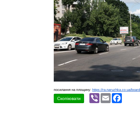
посилання на площину:
https://ra.naruzhka.co.ua/boar
Viber
Email
Faceboo
Скопіювати