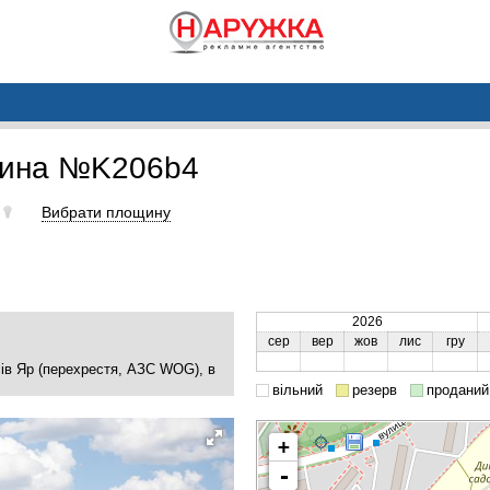
щина №K206b4
Вибрати площину
2026
сер
вер
жов
лис
гру
сів Яр (перехрестя, АЗС WOG), в
вільний
резерв
проданий
+
-