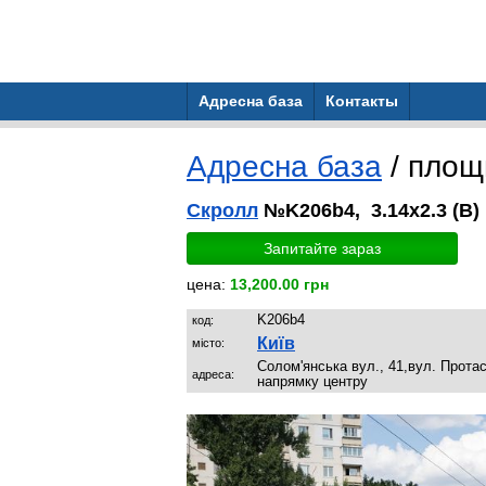
Адресна база
Контакты
Адресна база
/ пло
Скролл
№K206b4, 3.14x2.3 (B)
Запитайте зараз
цена:
13,200.00 грн
K206b4
код:
Київ
місто:
Солом'янська вул., 41,вул. Прота
адреса:
напрямку центру