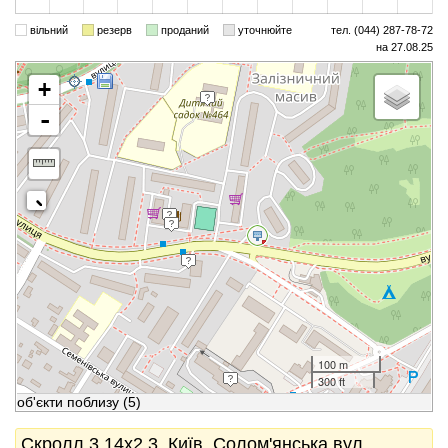
вільний
резерв
проданий
уточнюйте
тел. (044) 287-78-72
на 27.08.25
+
-
100 m
300 ft
об'єкти поблизу
(5)
Скролл 3.14x2.3, Київ, Солом'янська вул.,