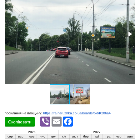
посилання на площину:
https://ra.naruzhka.co.ua/boards/oid/K206a4
Viber
Email
Facebook
Скопіювати
2026
2027
сер
вер
жов
лис
гру
січ
лют
бер
кві
тра
чер
лип