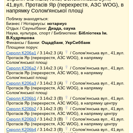
41,вул. Протасів Яр (перехрестя, АЗС WOG), в
напрямку Солом'янської площі
Поблизу знаходяться:
Бизнес / Нотариусы:
нотариус
Отдых / Сауны/бани:
Диада, сауна
Наука, культура, спорт / Библиотеки:
Бібліотека Ім.
В.Кудряшова
Финансы / Банки:
Ощадбанк
,
УкрСиббанк
Площини поруч:
Скролл K206a1
/ 3.14x2.3 (A)
/ Солом'янська вул., 41,вул.
Протасів Яр (перехрестя, АЗС WOG), в напрямку
Солом'янської площі
Скролл K206a2
/ 3.14x2.3 (A)
/ Солом'янська вул., 41,вул.
Протасів Яр (перехрестя, АЗС WOG), в напрямку
Солом'янської площі
Скролл K206a3
/ 3.14x2.3 (A)
/ Солом'янська вул., 41,вул.
Протасів Яр (перехрестя, АЗС WOG), в напрямку
Солом'янської площі
Скролл K206b1
/ 3.14x2.3 (B)
/ Солом'янська вул., 41,вул.
Протасів Яр (перехрестя, АЗС WOG), в напрямку центру
Скролл K206b2
/ 3.14x2.3 (B)
/ Солом'янська вул., 41,вул.
Протасів Яр (перехрестя, АЗС WOG), в напрямку центру
Скролл K206b3
/ 3.14x2.3 (B)
/ Солом'янська вул., 41,вул.
Протасів Яр (перехрестя, АЗС WOG), в напрямку центру
Скролл K206b4
/ 3.14x2.3 (B)
/ Солом'янська вул., 41,вул.