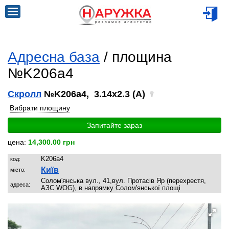
Адресна база
/ площина
№K206a4
Скролл
№K206a4, 3.14x2.3 (A)
Вибрати площину
Запитайте зараз
цена:
14,300.00 грн
K206a4
код:
Київ
місто:
Солом'янська вул., 41,вул. Протасів Яр (перехрестя,
адреса:
АЗС WOG), в напрямку Солом'янської площі